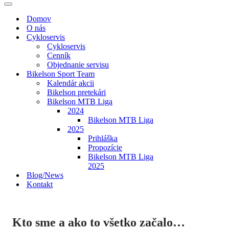
navigácie
Menu
navigácie
Domov
O nás
Cykloservis
Cykloservis
Cenník
Objednanie servisu
Bikelson Sport Team
Kalendár akcii
Bikelson pretekári
Bikelson MTB Liga
2024
Bikelson MTB Liga
2025
Prihláška
Propozície
Bikelson MTB Liga
2025
Blog/News
Kontakt
Kto sme a ako to všetko začalo…