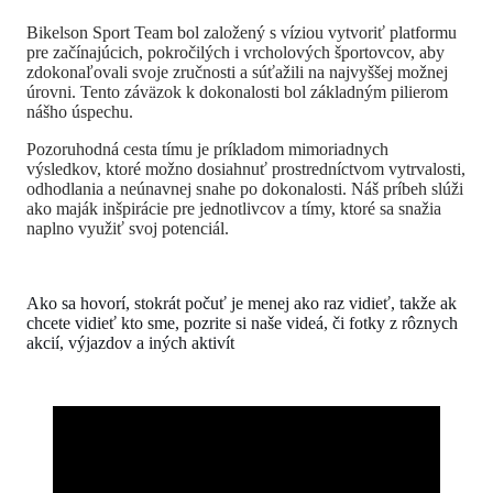
Bikelson Sport Team bol založený s víziou vytvoriť platformu
pre začínajúcich, pokročilých i vrcholových športovcov, aby
zdokonaľovali svoje zručnosti a súťažili na najvyššej možnej
úrovni. Tento záväzok k dokonalosti bol základným pilierom
nášho úspechu.
Pozoruhodná cesta tímu je príkladom mimoriadnych
výsledkov, ktoré možno dosiahnuť prostredníctvom vytrvalosti,
odhodlania a neúnavnej snahe po dokonalosti. Náš príbeh slúži
ako maják inšpirácie pre jednotlivcov a tímy, ktoré sa snažia
naplno využiť svoj potenciál.
Ako sa hovorí, stokrát počuť je menej ako raz vidieť, takže ak
chcete vidieť kto sme, pozrite si naše videá, či fotky z rôznych
akcií, výjazdov a iných aktivít